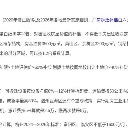
2020年修正版)以及2026年各地最新实施细则，
厂房拆迁补偿
由六
五条白纸黑字写着：对被征收房屋价值的补偿，不得低于房屋征收决
框架结构厂房基准价3500元/㎡，萧山区、余杭区3200元/㎡，钢结
4米的部分区域，可以按1.2倍系数计算。
限×土地评估价×60%补偿;划拨土地按同地段出让土地价×40%补
。
㎡，可搬迁设备按设备净值8%—12%计算拆卸费，运输费按50公里内2
偿，成新率最高80%。温州瓯海区还有个重磅政策：实行期房工业用
机，搬迁费按5%算就是2.5万，搬两次就是5万。
计算。杭州2024—2026年标准：富阳区、临安区不低于1600元/