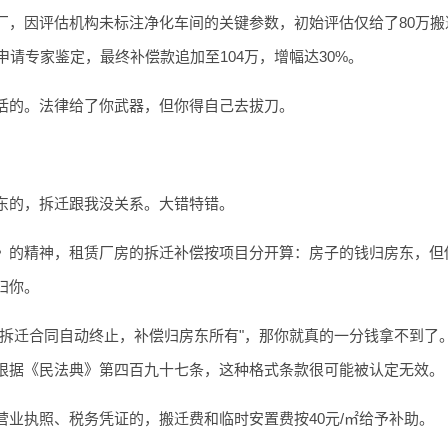
厂，因评估机构未标注净化车间的关键参数，初始评估仅给了80万搬
请专家鉴定，最终补偿款追加至104万，增幅达30%。
活的。法律给了你武器，但你得自己去拔刀。
东的，拆迁跟我没关系。大错特错。
》的精神，租赁厂房的拆迁补偿按项目分开算：房子的钱归房东，但
归你。
遇拆迁合同自动终止，补偿归房东所有"，那你就真的一分钱拿不到了
根据《民法典》第四百九十七条，这种格式条款很可能被认定无效。
业执照、税务凭证的，搬迁费和临时安置费按40元/㎡给予补助。