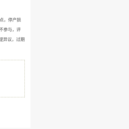
时点，停产损
不参与，评
面提异议，过期