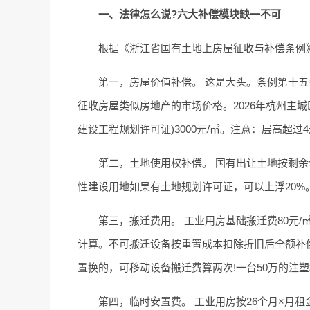
一、法律怎么说?六大补偿模块缺一不可
根据《浙江省国有土地上房屋征收与补偿条例》(
第一，房屋价值补偿。 这是大头。条例第十
征收房屋类似房地产的市场价格。2026年杭州主城区
建设工程规划许可证)3000元/㎡。注意：层高超过
第二，土地使用权补偿。 国有出让土地按剩余年
性建设用地如果有土地规划许可证，可以上浮20%
第三，搬迁费用。 工业用房基础搬迁费80元/
计算。不可搬迁设备按重置成本扣除折旧后全额补
置换的，可移动设备搬迁费算两次!一台50万的注塑
第四，临时安置费。 工业用房按26个月×月租金