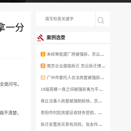
拿一分
案例选登
未经审批建厂房被强拆，京云和记英律师助力企业维权，获得满意赔偿
南京企业面临拆迁 京云拆迁律师2个月内为其提高一倍补偿
广州市委托人合法房屋被强拆，张友伶律师助力272平米安置费外加45万补偿款
里全是问号。
18层高楼一夜之间被强拆夷为平地，刘建华律师向法院起诉拆除违法
商丘当事人房屋被强制拆除，京云律师代理法院判决强拆行为违法
贵阳市村民房屋征收财务受损，京云律师代理确认强拆和占用违法
都搞不清楚，
拆迁安置房买卖有风险，张友伶律师代理拆迁房屋买卖合同纠纷案件胜诉