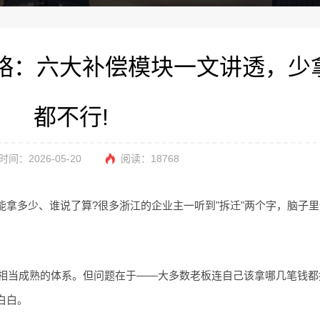
略：六大补偿模块一文讲透，少
都不行!
间：2026-05-20
阅读：
18768
拿多少、谁说了算?很多浙江的企业主一听到"拆迁"两个字，脑子
套相当成熟的体系。但问题在于——大多数老板连自己该拿哪几笔钱
白白。