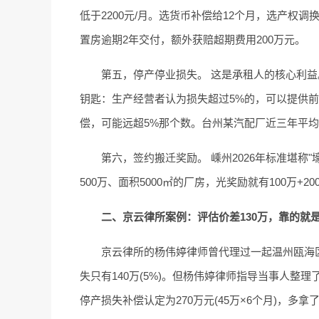
低于2200元/月。选货币补偿给12个月，选产权
置房逾期2年交付，额外获赔超期费用200万元。
第五，停产停业损失。 这是承租人的核心利益
钥匙：生产经营者认为损失超过5%的，可以提供前
偿，可能远超5%那个数。台州某汽配厂近三年平均利
第六，签约搬迁奖励。 嵊州2026年标准堪称"
500万、面积5000㎡的厂房，光奖励就有100万+
二、京云律所案例：评估价差130万，靠的就
京云律所的杨伟婷律师曾代理过一起温州瓯海区
失只有140万(5%)。但杨伟婷律师指导当事人整
停产损失补偿认定为270万元(45万×6个月)，多拿了