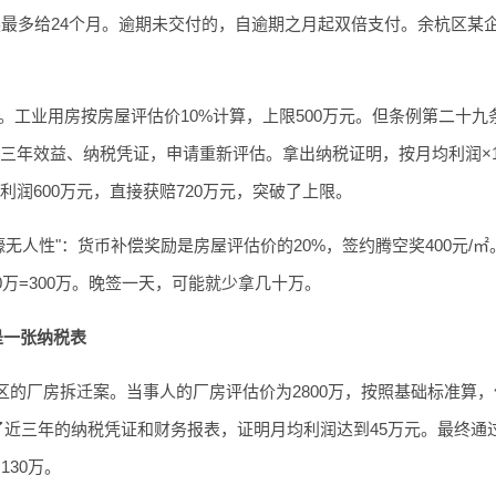
调换最多给24个月。逾期未交付的，自逾期之月起双倍支付。余杭区某
。工业用房按房屋评估价10%计算，上限500万元。但条例第二十九
三年效益、纳税凭证，申请重新评估。拿出纳税证明，按月均利润×1
润600万元，直接获赔720万元，突破了上限。
壕无人性"：货币补偿奖励是房屋评估价的20%，签约腾空奖400元/
200万=300万。晚签一天，可能就少拿几十万。
是一张纳税表
的厂房拆迁案。当事人的厂房评估价为2800万，按照基础标准算
理了近三年的纳税凭证和财务报表，证明月均利润达到45万元。最终通
130万。