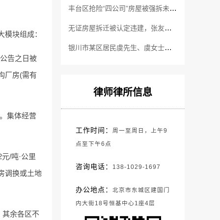
丰台区抢险“四公司”房屋被强拆未及时补偿案件 王兴华律师代理为当事人争取补偿
无证房屋拆迁被认定违建，张友伶律师代理胜诉
大模块组成：
银川市某区居民虞先生、虞女士、肖女士遭遇拆迁 最终法院判决街道办强制拆迁行为违法
定公告之日被
构厂房(需有
律师律所信息
偿。集体经营
工作时间：
周一至周日，上午9
点至下午6点
元/吨·公里
咨询电话：
138-1029-1697
房调换或土地
办公地点：
北京市东城区建国门
内大街18号恒基中心1座4层
月，其余各区不