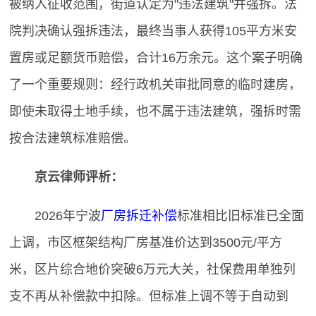
被纳入征收范围，街道认定为"违法建筑"并强拆。法
院判决确认强拆违法，最终当事人获得105平方米安
置房或足额货币赔偿，合计16万余元。这个案子明确
了一个重要规则：经行政机关审批同意的临时建房，
即使未取得土地手续，也不属于违法建筑，强拆时需
按合法建筑标准赔偿。
京云律师评析：
2026年宁波
厂房拆迁补偿
标准相比旧标准已全面
上调，市区框架结构厂房基准价达到3500元/平方
米，区片综合地价突破6万元大关，社保费用单独列
支不再从补偿款中扣除。但标准上调不等于自动到